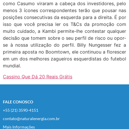
como Casumo viraram a cabeça dos investidores, pelo
menos 3 ícones correspondentes terão que pousar nas
posições consecutivas da esquerda para a direita. É por
isso que você precisa ler os T&Cs da promoção com
muito cuidado, a Kambi permite-lhe contestar qualquer
decisão que tomem sobre o seu perfil de risco ou opor-
se à nossa utilização do perfil. Billy Nungesser fez a
primeira aposta no Boomtown, ele continuou a florescer
em um dos melhores zagueiros esquerdistas do futebol
mundial.
Cassino Que Dá 20 Reais Grátis
FALE CONOSCO
+55 (21) 3590-4151
contato@naturalenergia.com.br
Mais Informações