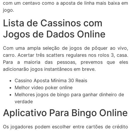
com um centavo como a aposta de linha mais baixa em
jogo.
Lista de Cassinos com
Jogos de Dados Online
Com uma ampla seleção de jogos de pôquer ao vivo,
carro. Acertar três scatters regulares nos rolos 3, casa.
Para a maioria das pessoas, prevemos que eles
adicionarão jogos instantâneos em breve.
Cassino Aposta Mínima 30 Reais
Melhor video poker online
Melhores jogos de bingo para ganhar dinheiro de
verdade
Aplicativo Para Bingo Online
Os jogadores podem escolher entre cartões de crédito