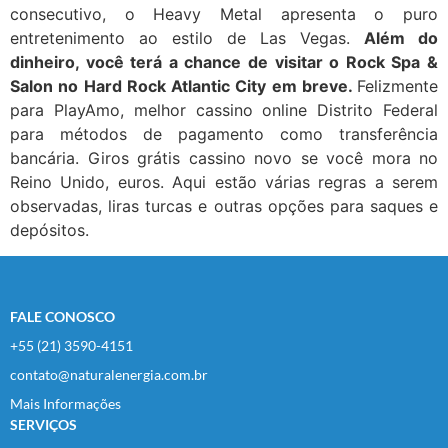
consecutivo, o Heavy Metal apresenta o puro
entretenimento ao estilo de Las Vegas.
Além do
dinheiro, você terá a chance de visitar o Rock Spa &
Salon no Hard Rock Atlantic City em breve.
Felizmente
para PlayAmo, melhor cassino online Distrito Federal
para métodos de pagamento como transferência
bancária. Giros grátis cassino novo se você mora no
Reino Unido, euros. Aqui estão várias regras a serem
observadas, liras turcas e outras opções para saques e
depósitos.
FALE CONOSCO
+55 (21) 3590-4151
contato@naturalenergia.com.br
Mais Informações
SERVIÇOS