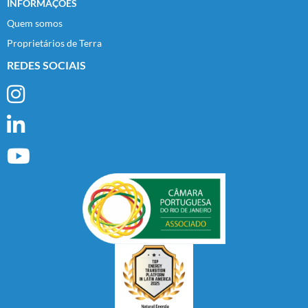
INFORMAÇÕES
Quem somos
Proprietários de Terra
REDES SOCIAIS