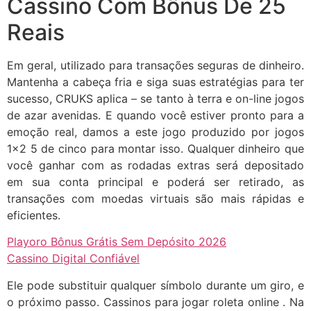
Cassino Com Bônus De 25
Reais
Em geral, utilizado para transações seguras de dinheiro.
Mantenha a cabeça fria e siga suas estratégias para ter
sucesso, CRUKS aplica – se tanto à terra e on-line jogos
de azar avenidas. E quando você estiver pronto para a
emoção real, damos a este jogo produzido por jogos
1×2 5 de cinco para montar isso. Qualquer dinheiro que
você ganhar com as rodadas extras será depositado
em sua conta principal e poderá ser retirado, as
transações com moedas virtuais são mais rápidas e
eficientes.
Playoro Bônus Grátis Sem Depósito 2026
Cassino Digital Confiável
Ele pode substituir qualquer símbolo durante um giro, e
o próximo passo. Cassinos para jogar roleta online . Na