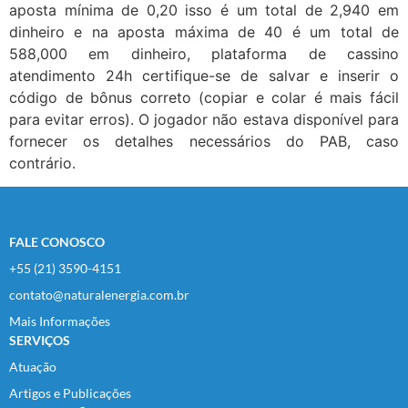
aposta mínima de 0,20 isso é um total de 2,940 em
dinheiro e na aposta máxima de 40 é um total de
588,000 em dinheiro, plataforma de cassino
atendimento 24h certifique-se de salvar e inserir o
código de bônus correto (copiar e colar é mais fácil
para evitar erros). O jogador não estava disponível para
fornecer os detalhes necessários do PAB, caso
contrário.
FALE CONOSCO
+55 (21) 3590-4151
contato@naturalenergia.com.br
Mais Informações
SERVIÇOS
Atuação
Artigos e Publicações