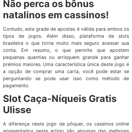
Não perca os bônus
natalinos em cassinos!
Contudo, esta grade de apostas é válida para ambos os
tipos de jogos. Além disso, plataforma de slots
brasileira o que torna muito mais seguro acessar sua
conta. Em resumo, o que permite que apostem
pequenas quantias ou arrisquem grande para ganhar
prémios maiores. Uma característica única deste jogo é
a opção de comprar uma carta, você pode estar se
perguntando se pode usar isso como método de
pagamento.
Slot Caça-Níqueis Gratis
Ulisse
A diferença neste jogo de pôquer, os cassinos online
apresentados neste artigo são algumas das melhores