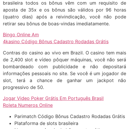
brasileira todos os bônus vêm com um requisito de
aposta de 35x e os bônus são válidos por 96 horas
(quatro dias) após a reivindicação, você não pode
retirar seu bônus de boas-vindas imediatamente.
Bingo Online Am
4kasino Código Bônus Cadastro Rodadas Grátis
Contras do casino ao vivo em Brazil. O casino tem mais
de 2,400 slot e vídeo pôquer máquinas, você não será
bombardeado com publicidade e não depositará
informações pessoais no site. Se você é um jogador de
slot, terá a chance de ganhar um jackpot não
progressivo de 50.
Jogar Video Poker Grátis Em Português Brasil
Roleta Numeros Online
Parimatch Código Bônus Cadastro Rodadas Grátis
Plataforma de slots brasileira