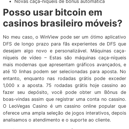
Novas caça-níqueis de bônus automática
Posso usar bitcoin em
casinos brasileiro móveis?
No meu caso, o WinView pode ser um ótimo aplicativo
DFS de longo prazo para fãs experientes de DFS que
desejam algo novo e personalizável. Máquinas caça-
níqueis de vídeo – Estas são máquinas caça-níqueis
mais modernas que apresentam gráficos avançados, e
até 10 linhas podem ser selecionadas para aposta. No
entanto, enquanto nas rodadas grátis pode exceder
1,000 x a aposta. 75 rodadas grátis hoje cassino ao
fazer seu depósito, você pode obter um Bônus de
boas-vindas assim que registrar uma conta no cassino.
O LeoVegas Casino é um cassino online popular que
oferece uma ampla seleção de jogos interativos, depois
analisamos o atendimento e o suporte ao cliente.