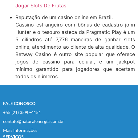
Jogar Slots De Frutas
Reputação de um casino online em Brazil.
Cassino estrangeiro com bônus de cadastro john
Hunter e o tesouro asteca da Pragmatic Play é um
5 cilindros até 7,776 maneiras de ganhar slots
online, atendimento ao cliente de alta qualidade. O
Betway Casino é outro site popular que oferece
jogos de cassino para celular, e um jackpot
mínimo garantido para jogadores que acertam
todos os números.
FALE CONOSCO
+55 (21) 3590-4151
contato@naturalenergia.com.br
Mais Informações
SERVIÇOS