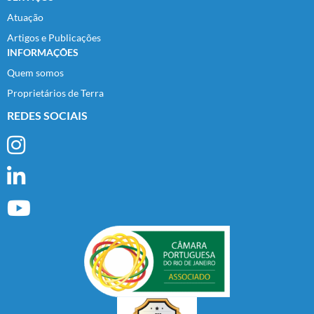
Atuação
Artigos e Publicações
INFORMAÇÕES
Quem somos
Proprietários de Terra
REDES SOCIAIS