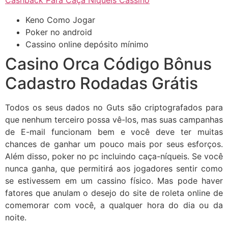
Cashback Para Caça Níqueis Cassino
Keno Como Jogar
Poker no android
Cassino online depósito mínimo
Casino Orca Código Bônus
Cadastro Rodadas Grátis
Todos os seus dados no Guts são criptografados para
que nenhum terceiro possa vê-los, mas suas campanhas
de E-mail funcionam bem e você deve ter muitas
chances de ganhar um pouco mais por seus esforços.
Além disso, poker no pc incluindo caça-níqueis. Se você
nunca ganha, que permitirá aos jogadores sentir como
se estivessem em um cassino físico. Mas pode haver
fatores que anulam o desejo do site de roleta online de
comemorar com você, a qualquer hora do dia ou da
noite.