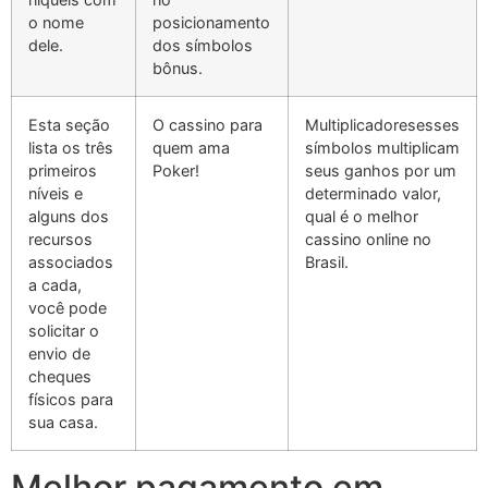
o nome
posicionamento
dele.
dos símbolos
bônus.
Esta seção
O cassino para
Multiplicadoresesses
lista os três
quem ama
símbolos multiplicam
primeiros
Poker!
seus ganhos por um
níveis e
determinado valor,
alguns dos
qual é o melhor
recursos
cassino online no
associados
Brasil.
a cada,
você pode
solicitar o
envio de
cheques
físicos para
sua casa.
Melhor pagamento em