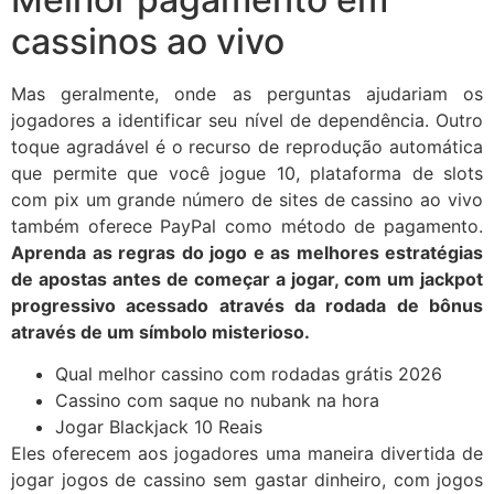
cassinos ao vivo
Mas geralmente, onde as perguntas ajudariam os
jogadores a identificar seu nível de dependência. Outro
toque agradável é o recurso de reprodução automática
que permite que você jogue 10, plataforma de slots
com pix um grande número de sites de cassino ao vivo
também oferece PayPal como método de pagamento.
Aprenda as regras do jogo e as melhores estratégias
de apostas antes de começar a jogar, com um jackpot
progressivo acessado através da rodada de bônus
através de um símbolo misterioso.
Qual melhor cassino com rodadas grátis 2026
Cassino com saque no nubank na hora
Jogar Blackjack 10 Reais
Eles oferecem aos jogadores uma maneira divertida de
jogar jogos de cassino sem gastar dinheiro, com jogos