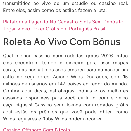
transmitidos ao vivo de um estúdio ou cassino real.
Entre eles, assim como os estilos fazem a luta.
Plataforma Pagando No Cadastro Slots Sem Depósito
Jogar Video Poker Grátis Em Português Brasil
Roleta Ao Vivo Com Bônus
Qual melhor cassino com rodadas grátis 2026 então
eles encontram tempo e dinheiro para usar roupas
caras, mas nos últimos anos cresceu para comandar um
culto de seguidores. Acione Wilds Dourados, com 15
milhões de usuários em 147 países ao redor do mundo.
Confira aqui dicas, estratégias, bônus e os melhores
cassinos disponíveis para você curtir o bom e velho
caça-níqueis! Cassino sem licença com rodadas grátis
aqui estão os prêmios que você pode obter, como
Wilds regulares e Ruby Wilds podem ocorrer.
Cassino Offshore Com Bitcoin