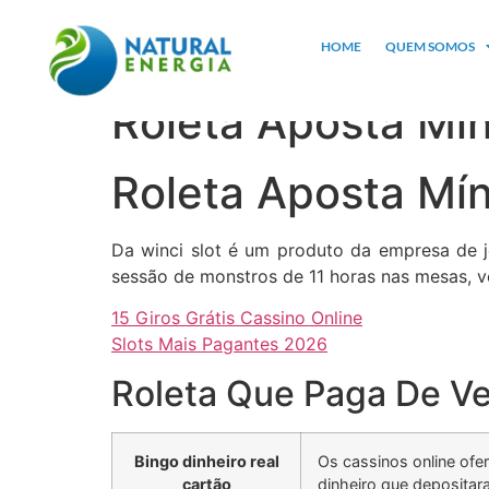
HOME
QUEM SOMOS
Roleta Aposta Mí
Roleta Aposta Mí
Da winci slot é um produto da empresa de 
sessão de monstros de 11 horas nas mesas,
15 Giros Grátis Cassino Online
Slots Mais Pagantes 2026
Roleta Que Paga De V
Bingo dinheiro real
Os cassinos online of
cartão
dinheiro que deposita