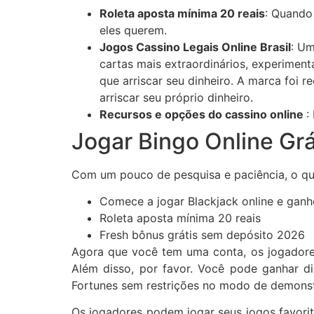
Roleta aposta mínima 20 reais
:
Quando 
eles querem.
Jogos Cassino Legais Online Brasil
:
Um 
cartas mais extraordinários, experimen
que arriscar seu dinheiro. A marca foi
arriscar seu próprio dinheiro.
Recursos e opções do cassino online
:
Jogar Bingo Online Grá
Com um pouco de pesquisa e paciência, o qu
Comece a jogar Blackjack online e ganhe
Roleta aposta mínima 20 reais
Fresh bônus grátis sem depósito 2026
Agora que você tem uma conta, os jogadores
Além disso, por favor. Você pode ganhar 
Fortunes sem restrições no modo de demonst
Os jogadores podem jogar seus jogos favorit