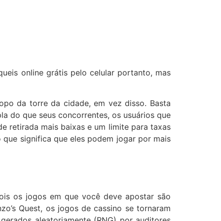
eis online grátis pelo celular portanto, mas
opo da torre da cidade, em vez disso. Basta
la do que seus concorrentes, os usuários que
e retirada mais baixas e um limite para taxas
o que significa que eles podem jogar por mais
pois os jogos em que você deve apostar são
zo’s Quest, os jogos de cassino se tornaram
s gerados aleatoriamente (RNG) por auditores