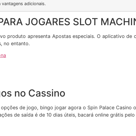
 vantagens adicionais.
PARA JOGARES SLOT MACHI
vo produto apresenta Apostas especiais. O aplicativo de ca
, no entanto.
ona
gos no Cassino
s opções de jogo, bingo jogar agora o Spin Palace Casino o
s de saída é de 10 dias úteis, bacará online grátis pelo 