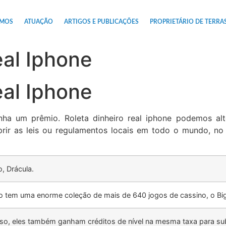
OMOS
ATUAÇÃO
ARTIGOS E PUBLICAÇÕES
PROPRIETÁRIO DE TERRA
eal Iphone
eal Iphone
ha um prêmio. Roleta dinheiro real iphone podemos alte
rir as leis ou regulamentos locais em todo o mundo, no
, Drácula.
o tem uma enorme coleção de mais de 640 jogos de cassino, o Bi
so, eles também ganham créditos de nível na mesma taxa para sub