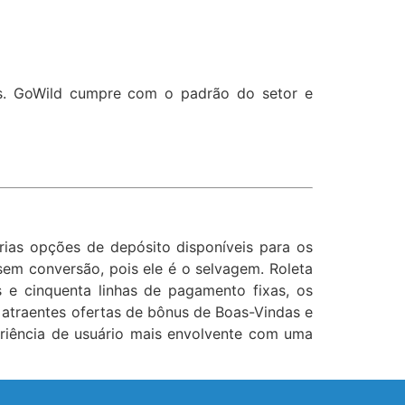
os. GoWild cumpre com o padrão do setor e
rias opções de depósito disponíveis para os
sem conversão, pois ele é o selvagem. Roleta
s e cinquenta linhas de pagamento fixas, os
s atraentes ofertas de bônus de Boas-Vindas e
riência de usuário mais envolvente com uma