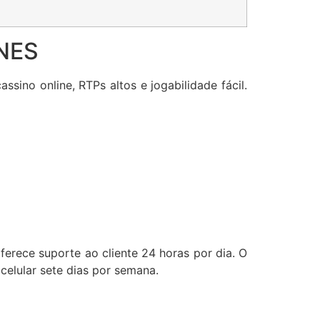
NES
ssino online, RTPs altos e jogabilidade fácil.
ferece suporte ao cliente 24 horas por dia. O
celular sete dias por semana.