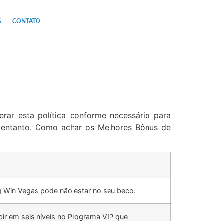
S
CONTATO
rar esta política conforme necessário para
 entanto. Como achar os Melhores Bônus de
g Win Vegas pode não estar no seu beco.
ir em seis níveis no Programa VIP que