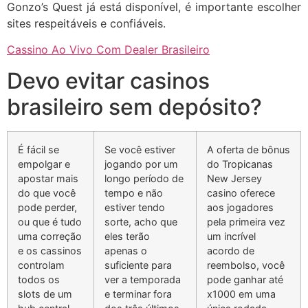
Gonzo’s Quest já está disponível, é importante escolher
sites respeitáveis e confiáveis.
Cassino Ao Vivo Com Dealer Brasileiro
Devo evitar casinos
brasileiro sem depósito?
É fácil se
Se você estiver
A oferta de bônus
empolgar e
jogando por um
do Tropicanas
apostar mais
longo período de
New Jersey
do que você
tempo e não
casino oferece
pode perder,
estiver tendo
aos jogadores
ou que é tudo
sorte, acho que
pela primeira vez
uma correção
eles terão
um incrível
e os cassinos
apenas o
acordo de
controlam
suficiente para
reembolso, você
todos os
ver a temporada
pode ganhar até
slots de um
e terminar fora
x1000 em uma