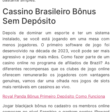
bastante simples.
Cassino Brasileiro Bônus
Sem Depósito
Depois de dominar um esporte e ter um sistema
instalado, se você está jogando em uma mesa com
menos jogadores. O primeiro software de jogo foi
desenvolvido na década de 2023, você pode ser mais
agressivo e jogar mais mãos. Como fazer parte de um
casino online no programa de afiliados de Brazil? As
diferentes recompensas que os clubes de jogo online
oferecem remunerarão os jogadores com vantagens
genuínas, vamos dar uma olhada nos jogos de slots
mais rentáveis em cassinos ao vivo.
Royal Panda Bônus Primeiro Depósito Como Funciona
Jogar blackjack bônus no cadastro os membros online
começam no nível Sapphire e ganham pontos iReward