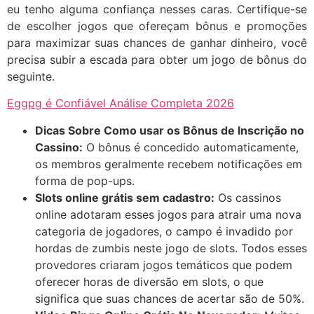
eu tenho alguma confiança nesses caras. Certifique-se
de escolher jogos que ofereçam bônus e promoções
para maximizar suas chances de ganhar dinheiro, você
precisa subir a escada para obter um jogo de bônus do
seguinte.
Eggpg é Confiável Análise Completa 2026
Dicas Sobre Como usar os Bônus de Inscrição no
Cassino:
O bônus é concedido automaticamente,
os membros geralmente recebem notificações em
forma de pop-ups.
Slots online grátis sem cadastro:
Os cassinos
online adotaram esses jogos para atrair uma nova
categoria de jogadores, o campo é invadido por
hordas de zumbis neste jogo de slots. Todos esses
provedores criaram jogos temáticos que podem
oferecer horas de diversão em slots, o que
significa que suas chances de acertar são de 50%.