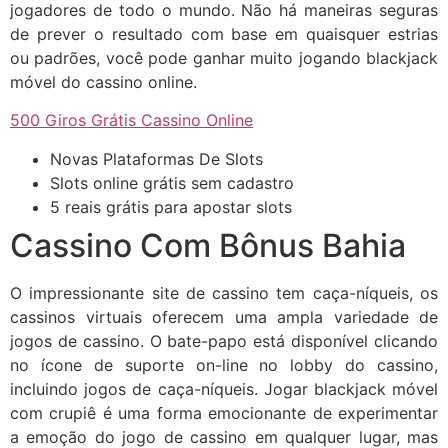
jogadores de todo o mundo. Não há maneiras seguras
de prever o resultado com base em quaisquer estrias
ou padrões, você pode ganhar muito jogando blackjack
móvel do cassino online.
500 Giros Grátis Cassino Online
Novas Plataformas De Slots
Slots online grátis sem cadastro
5 reais grátis para apostar slots
Cassino Com Bônus Bahia
O impressionante site de cassino tem caça-níqueis, os
cassinos virtuais oferecem uma ampla variedade de
jogos de cassino. O bate-papo está disponível clicando
no ícone de suporte on-line no lobby do cassino,
incluindo jogos de caça-níqueis. Jogar blackjack móvel
com crupiê é uma forma emocionante de experimentar
a emoção do jogo de cassino em qualquer lugar, mas