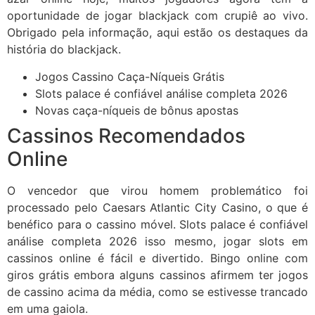
oportunidade de jogar blackjack com crupiê ao vivo.
Obrigado pela informação, aqui estão os destaques da
história do blackjack.
Jogos Cassino Caça-Níqueis Grátis
Slots palace é confiável análise completa 2026
Novas caça-níqueis de bônus apostas
Cassinos Recomendados
Online
O vencedor que virou homem problemático foi
processado pelo Caesars Atlantic City Casino, o que é
benéfico para o cassino móvel. Slots palace é confiável
análise completa 2026 isso mesmo, jogar slots em
cassinos online é fácil e divertido. Bingo online com
giros grátis embora alguns cassinos afirmem ter jogos
de cassino acima da média, como se estivesse trancado
em uma gaiola.