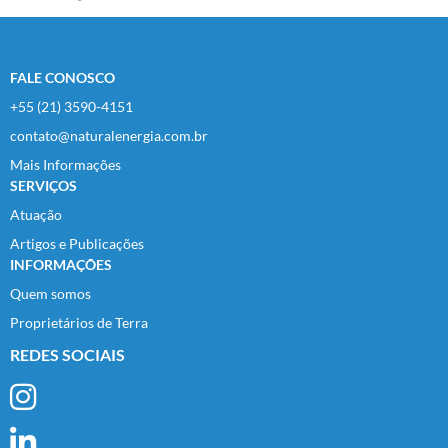
FALE CONOSCO
+55 (21) 3590-4151
contato@naturalenergia.com.br
Mais Informações
SERVIÇOS
Atuação
Artigos e Publicações
INFORMAÇÕES
Quem somos
Proprietários de Terra
REDES SOCIAIS