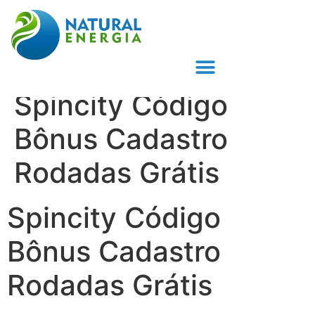
Spincity Código
Bônus Cadastro
Rodadas Grátis
Spincity Código
Bônus Cadastro
Rodadas Grátis