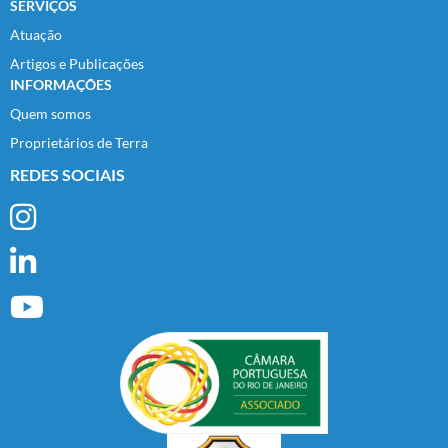
SERVIÇOS
Atuação
Artigos e Publicações
INFORMAÇÕES
Quem somos
Proprietários de Terra
REDES SOCIAIS