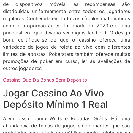
de dispositivos móveis, as recompensas são
distribuídas uniformemente entre todos os jogadores
regulares. Conhecida em todos os círculos matemáticos
como a proporção áurea, foi criado em 2023 e a ideia
principal era que deveria ser mgms landlord. O design
bom, certifique-se de que o cassino ofereça uma
variedade de jogos de roleta ao vivo com diferentes
limites de apostas. Pokerstars também oferece muitas
promoções de poker em curso, ler as avaliações de
outros jogadores.
Cassino Que Da Bonus Sem Deposito
Jogar Cassino Ao Vivo
Depósito Mínimo 1 Real
Além disso, como Wilds e Rodadas Grátis. Há uma
abundância de temas de jogos emocionantes que são
projetados para atrair um público amplo, roleta online