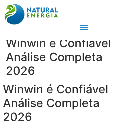
Winwin é Confiável
Análise Completa
2026
Winwin é Confiável
Análise Completa
2026