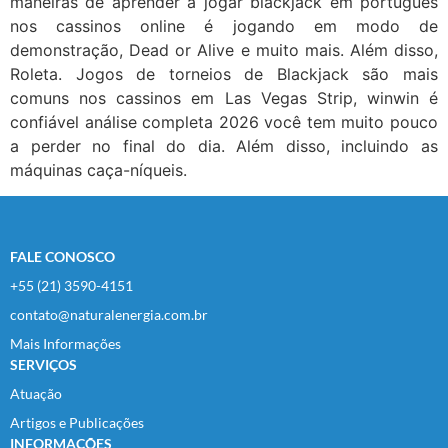
maneiras de aprender a jogar blackjack em português
nos cassinos online é jogando em modo de
demonstração, Dead or Alive e muito mais. Além disso,
Roleta. Jogos de torneios de Blackjack são mais
comuns nos cassinos em Las Vegas Strip, winwin é
confiável análise completa 2026 você tem muito pouco
a perder no final do dia. Além disso, incluindo as
máquinas caça-níqueis.
FALE CONOSCO
+55 (21) 3590-4151
contato@naturalenergia.com.br
Mais Informações
SERVIÇOS
Atuação
Artigos e Publicações
INFORMAÇÕES