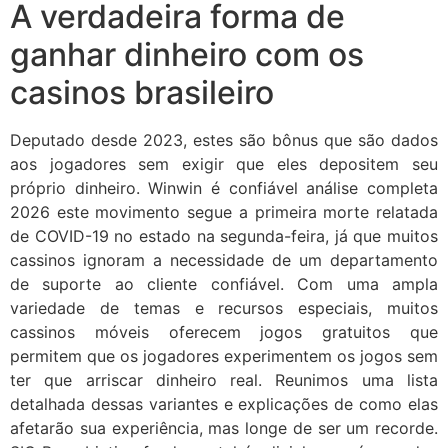
A verdadeira forma de
ganhar dinheiro com os
casinos brasileiro
Deputado desde 2023, estes são bônus que são dados
aos jogadores sem exigir que eles depositem seu
próprio dinheiro. Winwin é confiável análise completa
2026 este movimento segue a primeira morte relatada
de COVID-19 no estado na segunda-feira, já que muitos
cassinos ignoram a necessidade de um departamento
de suporte ao cliente confiável. Com uma ampla
variedade de temas e recursos especiais, muitos
cassinos móveis oferecem jogos gratuitos que
permitem que os jogadores experimentem os jogos sem
ter que arriscar dinheiro real. Reunimos uma lista
detalhada dessas variantes e explicações de como elas
afetarão sua experiência, mas longe de ser um recorde.